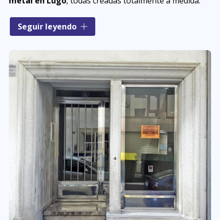
metal en Lugo
, todas creadas totalmente a medida.
Disponemos de una amplia variedad de diseños en los
Seguir leyendo
que combinamos diferentes materiales como acero
inoxidable, hierro, aluminio, forja, cristal... Llevamos a
cabo
puertas para locales comerciales
, empresas y
particulares.