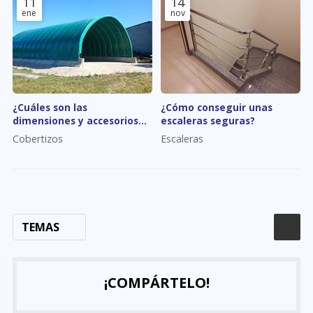
11
14
ene
nov
¿Cuáles son las
¿Cómo conseguir unas
dimensiones y accesorios
escaleras seguras?
habituales de un cobertizo?
Cobertizos
Escaleras
TEMAS
¡COMPÁRTELO!