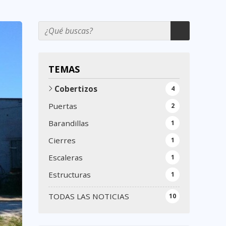
TEMAS
Cobertizos
4
Puertas
2
Barandillas
1
Cierres
1
Escaleras
1
Estructuras
1
TODAS LAS NOTICIAS
10