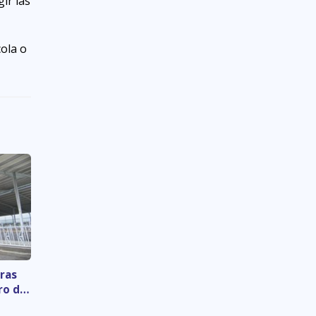
ir las
cola o
ras
ro de