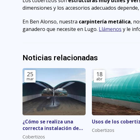
Los cobertizos son
estructuras muy útiles y ver
dimensiones y los accesorios adecuados depende, so
En Ben Alonso, nuestra
carpintería metálica
, no
ganadero que necesite en Lugo.
Llámenos
y le in
Noticias relacionadas
25
18
mar
abr
¿Cómo se realiza una
Usos de los coberti
correcta instalación de
Cobertizos
cobertizos?
Cobertizos