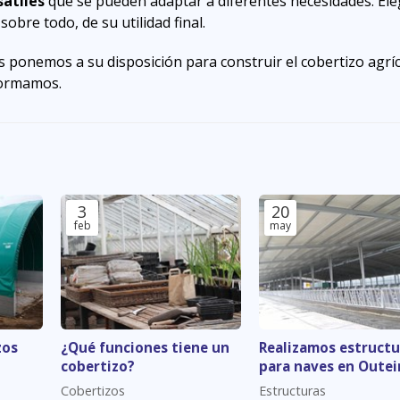
sátiles
que se pueden adaptar a diferentes necesidades. Eleg
bre todo, de su utilidad final.
s ponemos a su disposición para construir el cobertizo agrí
formamos.
3
20
feb
may
zos
¿Qué funciones tiene un
Realizamos estructu
cobertizo?
para naves en Outei
Rei
Cobertizos
Estructuras