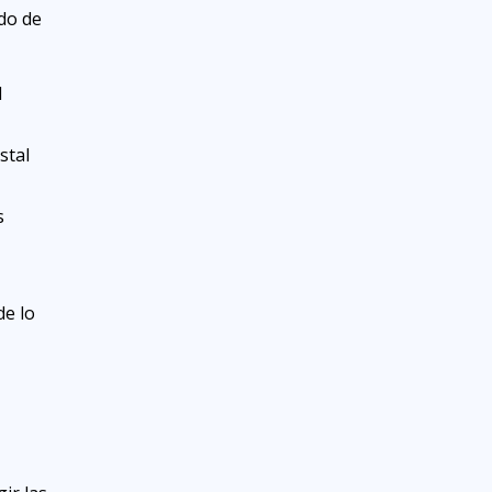
ado de
l
stal
s
de lo