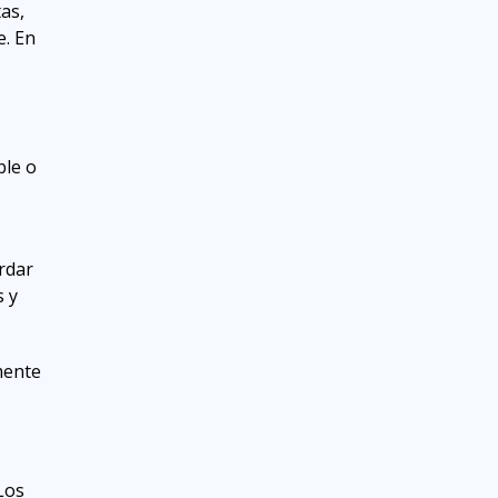
tas,
e. En
ble o
rdar
s y
mente
Los